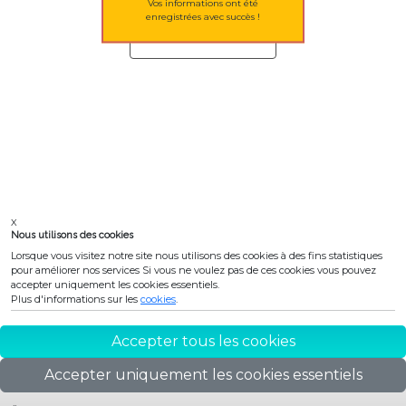
Vos informations ont été
enregistrées avec succès !
X
Nous utilisons des cookies
Lorsque vous visitez notre site nous utilisons des cookies à des fins statistiques
pour améliorer nos services Si vous ne voulez pas de ces cookies vous pouvez
accepter uniquement les cookies essentiels.
Plus d'informations sur les
cookies
.
Accepter tous les cookies
© 2026 - Talk
Accepter uniquement les cookies essentiels
Interactive by
paramètres cookies